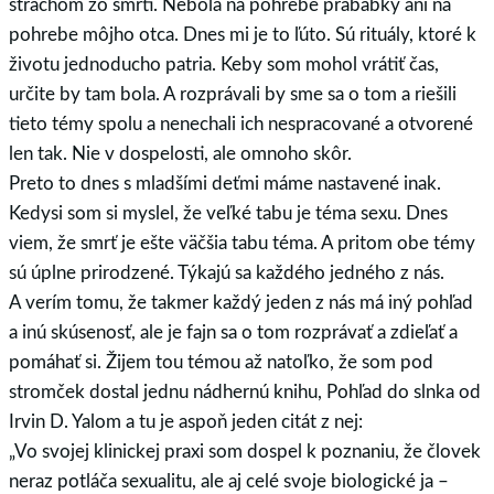
strachom zo smrti. Nebola na pohrebe prababky ani na
pohrebe môjho otca. Dnes mi je to ľúto. Sú rituály, ktoré k
životu jednoducho patria. Keby som mohol vrátiť čas,
určite by tam bola. A rozprávali by sme sa o tom a riešili
tieto témy spolu a nenechali ich nespracované a otvorené
len tak. Nie v dospelosti, ale omnoho skôr.
Preto to dnes s mladšími deťmi máme nastavené inak.
Kedysi som si myslel, že veľké tabu je téma sexu. Dnes
viem, že smrť je ešte väčšia tabu téma. A pritom obe témy
sú úplne prirodzené. Týkajú sa každého jedného z nás.
A verím tomu, že takmer každý jeden z nás má iný pohľad
a inú skúsenosť, ale je fajn sa o tom rozprávať a zdieľať a
pomáhať si. Žijem tou témou až natoľko, že som pod
stromček dostal jednu nádhernú knihu, Pohľad do slnka od
Irvin D. Yalom a tu je aspoň jeden citát z nej:
„Vo svojej klinickej praxi som dospel k poznaniu, že človek
neraz potláča sexualitu, ale aj celé svoje biologické ja –