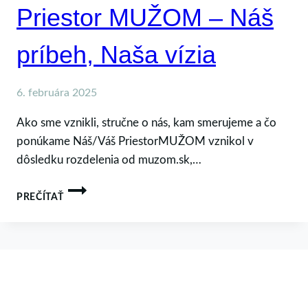
Priestor MUŽOM – Náš
príbeh, Naša vízia
6. februára 2025
Ako sme vznikli, stručne o nás, kam smerujeme a čo
ponúkame Náš/Váš PriestorMUŽOM vznikol v
dôsledku rozdelenia od muzom.sk,…
PRIESTOR
PREČÍTAŤ
MUŽOM
–
NÁŠ
PRÍBEH,
NAŠA
VÍZIA