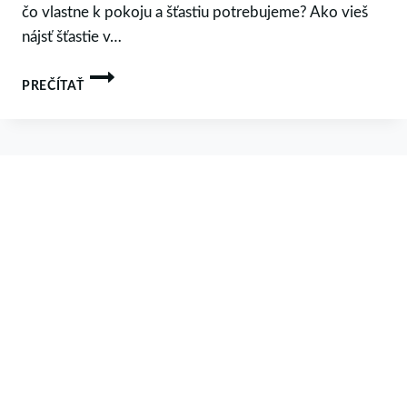
čo vlastne k pokoju a šťastiu potrebujeme? Ako vieš
nájsť šťastie v…
ŠŤASTIE
PREČÍTAŤ
V
PRÁZDNEJ
POSTELI
A
CHLADNEJ
IZBE