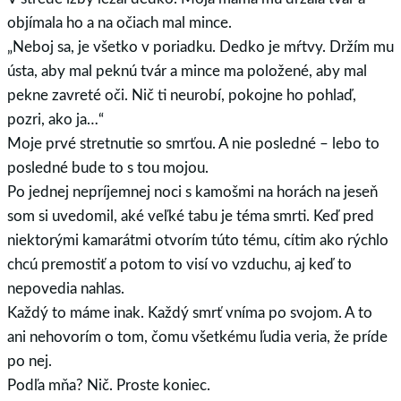
objímala ho a na očiach mal mince.
„Neboj sa, je všetko v poriadku. Dedko je mŕtvy. Držím mu
ústa, aby mal peknú tvár a mince ma položené, aby mal
pekne zavreté oči. Nič ti neurobí, pokojne ho pohlaď,
pozri, ako ja…“
Moje prvé stretnutie so smrťou. A nie posledné – lebo to
posledné bude to s tou mojou.
Po jednej nepríjemnej noci s kamošmi na horách na jeseň
som si uvedomil, aké veľké tabu je téma smrti. Keď pred
niektorými kamarátmi otvorím túto tému, cítim ako rýchlo
chcú premostiť a potom to visí vo vzduchu, aj keď to
nepovedia nahlas.
Každý to máme inak. Každý smrť vníma po svojom. A to
ani nehovorím o tom, čomu všetkému ľudia veria, že príde
po nej.
Podľa mňa? Nič. Proste koniec.