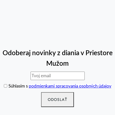
Číslo účtu:
SK12 6500 0000 0036 5241 9417
Ďakujeme, že pomáhate vytvárať priestor, ktorý má
zmysel. Spoločne môžeme posúvať našu víziu ďalej.
Odoberaj novinky z diania v Priestore
Mužom
Súhlasím s
podmienkami spracovania osobných údajov