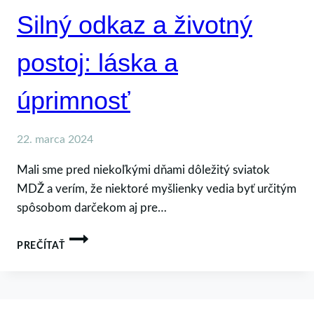
Silný odkaz a životný
postoj: láska a
úprimnosť
22. marca 2024
Mali sme pred niekoľkými dňami dôležitý sviatok
MDŽ a verím, že niektoré myšlienky vedia byť určitým
spôsobom darčekom aj pre…
SILNÝ
PREČÍTAŤ
ODKAZ
A
ŽIVOTNÝ
POSTOJ:
LÁSKA