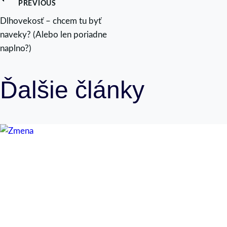
Navigácia
PREVIOUS
Dlhovekosť – chcem tu byť
v
naveky? (Alebo len poriadne
naplno?)
článku
Ďalšie články