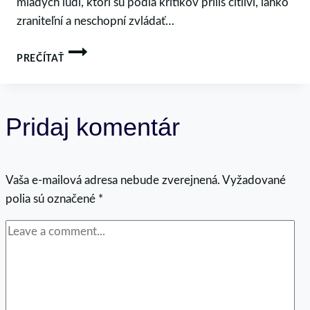
mladých ľudí, ktorí sú podľa kritikov príliš citliví, ľahko
zraniteľní a neschopní zvládať…
AKO
PREČÍTAŤ
TLAK
MENÍ
ŠTRUKTÚRU
MUŽA:
Pridaj komentár
SI
VLOČKA,
KAMEŇ
ALEBO
Vaša e-mailová adresa nebude zverejnená.
NIEČO
Vyžadované
VIAC?
polia sú označené
*