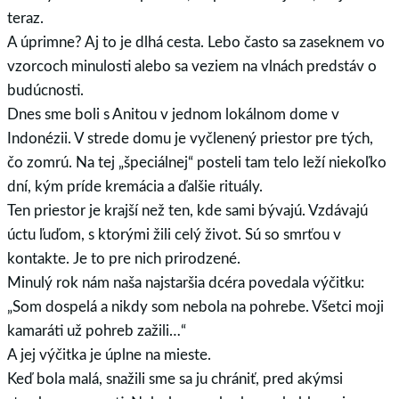
teraz.
A úprimne? Aj to je dlhá cesta. Lebo často sa zaseknem vo
vzorcoch minulosti alebo sa veziem na vlnách predstáv o
budúcnosti.
Dnes sme boli s Anitou v jednom lokálnom dome v
Indonézii. V strede domu je vyčlenený priestor pre tých,
čo zomrú. Na tej „špeciálnej“ posteli tam telo leží niekoľko
dní, kým príde kremácia a ďalšie rituály.
Ten priestor je krajší než ten, kde sami bývajú. Vzdávajú
úctu ľuďom, s ktorými žili celý život. Sú so smrťou v
kontakte. Je to pre nich prirodzené.
Minulý rok nám naša najstaršia dcéra povedala výčitku:
„Som dospelá a nikdy som nebola na pohrebe. Všetci moji
kamaráti už pohreb zažili…“
A jej výčitka je úplne na mieste.
Keď bola malá, snažili sme sa ju chrániť, pred akýmsi