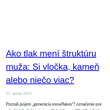
Ako tlak mení štruktúru
muža: Si vločka, kameň
alebo niečo viac?
21. apríla 2025
Poznáš pojem „generácia snowflakes“? označenie pre