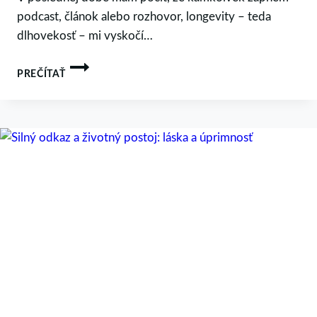
podcast, článok alebo rozhovor, longevity – teda
dlhovekosť – mi vyskočí…
DLHOVEKOSŤ
PREČÍTAŤ
–
CHCEM
TU
BYŤ
NAVEKY?
(ALEBO
LEN
PORIADNE
NAPLNO?)