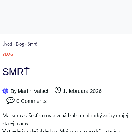
Úvod
-
Blog
-
Smrť
BLOG
SMRŤ
By
Martin Valach
1. februára 2026
0 Comments
Mal som asi šesť rokov a vchádzal som do obývačky mojej
starej mamy.
V strede izby ležal dedko. Moja mama mu držala tvár a