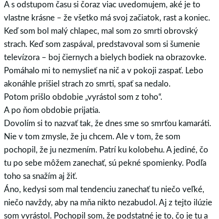
A s odstupom času si čoraz viac uvedomujem, aké je to
vlastne krásne – že všetko má svoj začiatok, rast a koniec.
Keď som bol malý chlapec, mal som zo smrti obrovský
strach. Keď som zaspával, predstavoval som si šumenie
televízora – boj čiernych a bielych bodiek na obrazovke.
Pomáhalo mi to nemyslieť na nič a v pokoji zaspať. Lebo
akonáhle prišiel strach zo smrti, spať sa nedalo.
Potom prišlo obdobie „vyrástol som z toho“.
A po ňom obdobie prijatia.
Dovolím si to nazvať tak, že dnes sme so smrťou kamaráti.
Nie v tom zmysle, že ju chcem. Ale v tom, že som
pochopil, že ju nezmením. Patrí ku kolobehu. A jediné, čo
tu po sebe môžem zanechať, sú pekné spomienky. Podľa
toho sa snažím aj žiť.
Áno, kedysi som mal tendenciu zanechať tu niečo veľké,
niečo navždy, aby na mňa nikto nezabudol. Aj z tejto ilúzie
som vyrástol. Pochopil som, že podstatné je to, čo je tu a