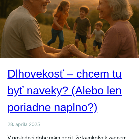
Dlhovekosť – chcem tu
byť naveky? (Alebo len
poriadne naplno?)
28. apríla 2025
V poslednej dobe mám pocit, že kamkoľvek zapnem