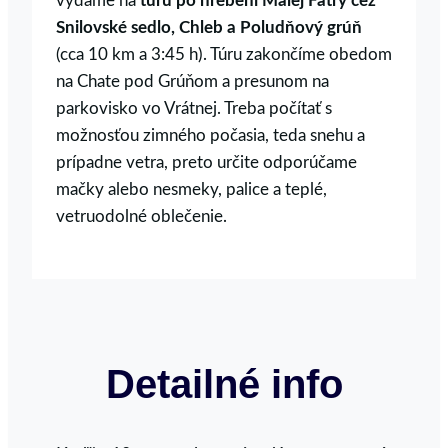
vydáme na
túru po hrebeni Malej Fatry cez
Snilovské sedlo, Chleb a Poludňový grúň
(cca 10 km a 3:45 h). Túru zakončíme obedom
na Chate pod Grúňom a presunom na
parkovisko vo Vrátnej. Treba počítať s
možnosťou zimného počasia, teda snehu a
prípadne vetra, preto určite odporúčame
mačky alebo nesmeky, palice a teplé,
vetruodolné oblečenie.
Detailné info