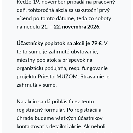
Keďže 19. november pripadá na pracovný
deň, tohtoročná akcia sa uskutoční prvý
víkend po tomto dátume, teda zo soboty
na nedeľu
21. – 22. novembra 2026
.
Účastnícky poplatok na akcii je 79 €
. V
tejto sume je zahrnuté ubytovanie,
miestny poplatok a príspevok na
organizáciu podujatia, resp. fungovanie
projektu PriestorMUŽOM. Strava nie je
zahrnutá v sume.
Na akciu sa dá prihlásiť cez tento
registračný formulár. Po registrácii a
úhrade budeme všetkých účastníkov
kontaktovať s detailmi akcie. Ak neboli