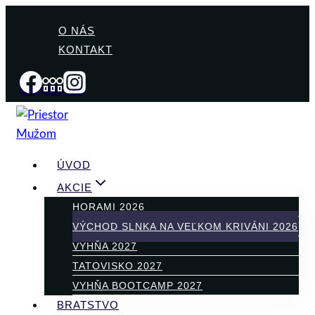
Skip
O NÁS
to
KONTAKT
content
ÚVOD
AKCIE
HORAMI 2026
VÝCHOD SLNKA NA VEĽKOM KRIVÁNI 2026
VYHŇA 2027
TATOVISKO 2027
VYHŇA BOOTCAMP 2027
BRATSTVO