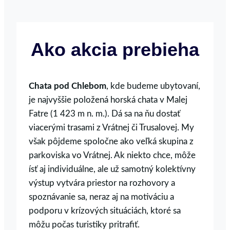
Ako akcia prebieha
Chata pod Chlebom
, kde budeme ubytovaní,
je najvyššie položená horská chata v Malej
Fatre (1 423 m n. m.). Dá sa na ňu dostať
viacerými trasami z Vrátnej či Trusalovej. My
však pôjdeme spoločne ako veľká skupina z
parkoviska vo Vrátnej. Ak niekto chce, môže
ísť aj individuálne, ale už samotný kolektívny
výstup vytvára priestor na rozhovory a
spoznávanie sa, neraz aj na motiváciu a
podporu v krízových situáciách, ktoré sa
môžu počas turistiky pritrafiť.