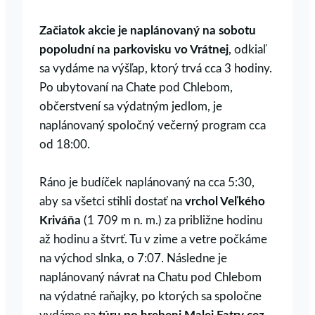
Začiatok akcie je naplánovaný na sobotu
popoludní na parkovisku vo Vrátnej
, odkiaľ
sa vydáme na výšľap, ktorý trvá cca 3 hodiny.
Po ubytovaní na Chate pod Chlebom,
občerstvení sa výdatným jedlom, je
naplánovaný spoločný večerný program cca
od 18:00.
Ráno je budíček naplánovaný na cca 5:30,
aby sa všetci stihli dostať na
vrchol Veľkého
Kriváňa
(1 709 m n. m.) za približne hodinu
až hodinu a štvrť. Tu v zime a vetre počkáme
na východ slnka, o 7:07. Následne je
naplánovaný návrat na Chatu pod Chlebom
na výdatné raňajky, po ktorých sa spoločne