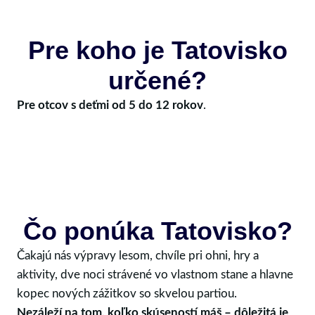
Pre koho je Tatovisko
určené?
Pre otcov s deťmi od 5 do 12 rokov
.
Čo ponúka Tatovisko?
Čakajú nás výpravy lesom, chvíle pri ohni, hry a
aktivity, dve noci strávené vo vlastnom stane a hlavne
kopec nových zážitkov so skvelou partiou.
Nezáleží na tom, koľko skúseností máš – dôležitá je