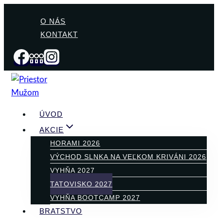
Skip
O NÁS
to
KONTAKT
content
ÚVOD
AKCIE
HORAMI 2026
VÝCHOD SLNKA NA VEĽKOM KRIVÁNI 2026
VYHŇA 2027
TATOVISKO 2027
VYHŇA BOOTCAMP 2027
BRATSTVO