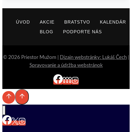
ÚVOD
AKCIE
BRATSTVO
KALENDÁR
BLOG
PODPORTE NÁS
© 2026 Priestor Mužom |
Dizajn webstránky: Lukáš Čech
|
Spravovanie a údržba webstránok