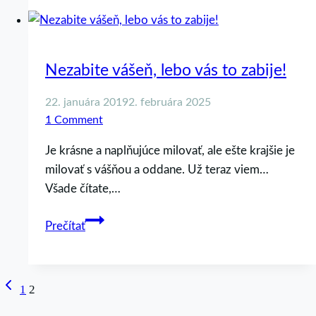
tú
vášeň
prinavrátiť?
Nezabite vášeň, lebo vás to zabije!
22. januára 2019
2. februára 2025
1 Comment
Je krásne a naplňujúce milovať, ale ešte krajšie je
milovať s vášňou a oddane. Už teraz viem…
Všade čítate,…
Nezabite
Prečítať
vášeň,
lebo
vás
Page
Previous
1
2
to
Page
zabije!