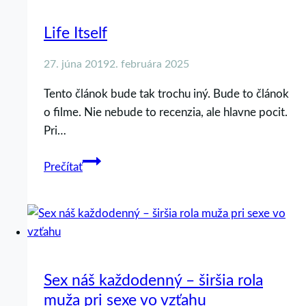
papier…
Life Itself
27. júna 2019
2. februára 2025
Tento článok bude tak trochu iný. Bude to článok
o filme. Nie nebude to recenzia, ale hlavne pocit.
Pri…
Life
Prečítať
Itself
Sex náš každodenný – širšia rola
muža pri sexe vo vzťahu