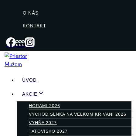
Skip
to
O NÁS
content
KONTAKT
ÚVOD
AKCIE
HORAMI 2026
VÝCHOD SLNKA NA VEĽKOM KRIVÁNI 2026
VYHŇA 2027
TATOVISKO 2027