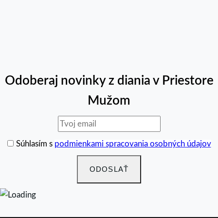
Ďakujeme, že pomáhate vytvárať priestor, ktorý má
zmysel. Spoločne môžeme posúvať našu víziu ďalej.
Odoberaj novinky z diania v Priestore
Mužom
Súhlasím s
podmienkami spracovania osobných údajov