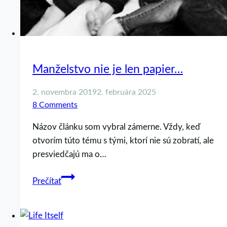
Manželstvo nie je len papier…
2. novembra 2019
2. februára 2025
8 Comments
Názov článku som vybral zámerne. Vždy, keď
otvorím túto tému s tými, ktorí nie sú zobratí, ale
presviedčajú ma o…
Manželstvo
Prečítať
nie
je
len