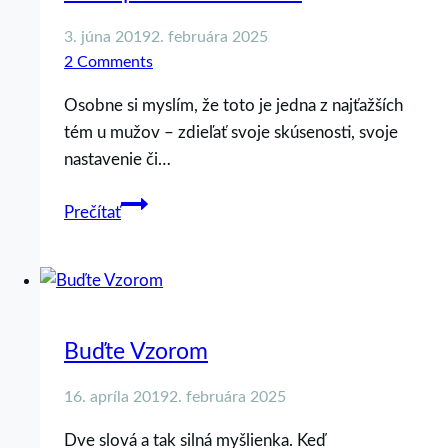
3. júna 2019
2. februára 2025
2 Comments
Osobne si myslím, že toto je jedna z najťažších
tém u mužov – zdieľať svoje skúsenosti, svoje
nastavenie či…
Sex
Prečítať
náš
každodenný
–
širšia
rola
Buďte Vzorom
muža
pri
16. apríla 2019
2. februára 2025
sexe
Dve slová a tak silná myšlienka. Keď
vo