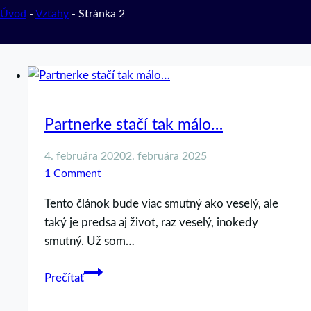
Úvod
-
Vzťahy
-
Stránka 2
Partnerke stačí tak málo…
4. februára 2020
2. februára 2025
1 Comment
Tento článok bude viac smutný ako veselý, ale
taký je predsa aj život, raz veselý, inokedy
smutný. Už som…
Partnerke
Prečítať
stačí
tak