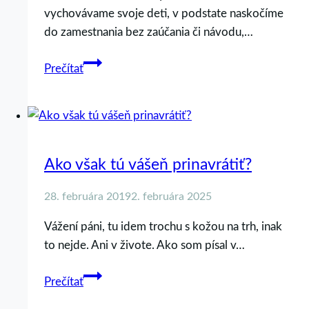
vychovávame svoje deti, v podstate naskočíme
vzťahu
do zamestnania bez zaúčania či návodu,…
Buďte
Prečítať
Vzorom
Ako však tú vášeň prinavrátiť?
28. februára 2019
2. februára 2025
Vážení páni, tu idem trochu s kožou na trh, inak
to nejde. Ani v živote. Ako som písal v…
Ako
Prečítať
však