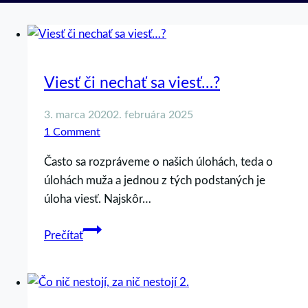
Viesť či nechať sa viesť…?
3. marca 2020
2. februára 2025
1 Comment
Často sa rozpráveme o našich úlohách, teda o
úlohách muža a jednou z tých podstaných je
úloha viesť. Najskôr…
Viesť
Prečítať
či
nechať
sa
viesť…?