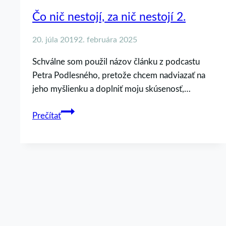
Čo nič nestojí, za nič nestojí 2.
20. júla 2019
2. februára 2025
Schválne som použil názov článku z podcastu
Petra Podlesného, pretože chcem nadviazať na
jeho myšlienku a doplniť moju skúsenosť,…
Čo
Prečítať
nič
nestojí,
za
nič
nestojí
2.
Chcete nás podporiť?